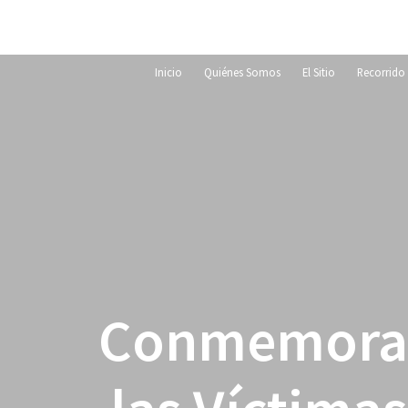
Inicio
Quiénes Somos
El Sitio
Recorrido 
Conmemoraci